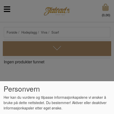
(
0,00
)
Forside
/
Hodeplagg
/
Viva
/ Scarf
Ingen produkter funnet
Personvern
Her kan du vurdere og tilpasse informasjonkapslene vi ønsker å
INFORMASJON
bruke på dette nettstedet. Du bestemmer! Aktiver eller deaktiver
informasjonkapsler etter eget ønske.
Frakt- og Kjøpsvilkår