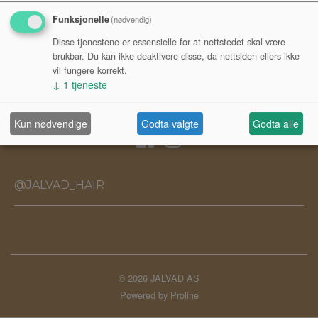
Funksjonelle
(nødvendig)
MINE SIDER
Disse tjenestene er essensielle for at nettstedet skal være
brukbar. Du kan ikke deaktivere disse, da nettsiden ellers ikke
vil fungere korrekt.
Logg inn
↓
1
tjeneste
Ny kunde
Personvernerklæring
Kun nødvendige
Godta valgte
Godta alle
@JALVAD_HAIR
© 2026 JALVAD AS
Powered by Proline