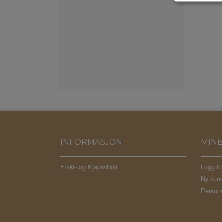
INFORMASJON
MINE
Frakt- og Kjøpsvilkår
Logg in
Ny kun
Personv