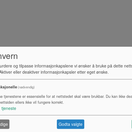
nvern
urdere og tilpasse informasjonkapslene vi ønsker å bruke på dette nett
ktiver eller deaktiver informasjonkapsler etter eget ønske.
ksjonelle
(nødvendig)
se tjenestene er essensielle for at nettstedet skal være brukbar. Du kan ikke dea
ettsiden ellers ikke vil fungere korrekt.
1
tjeneste
dige
Godta valgte