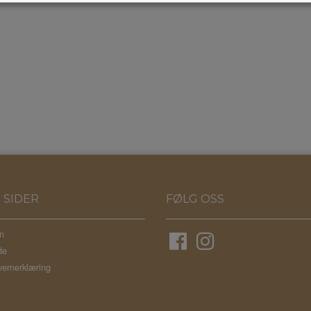
 SIDER
FØLG OSS
n
de
ernerklæring