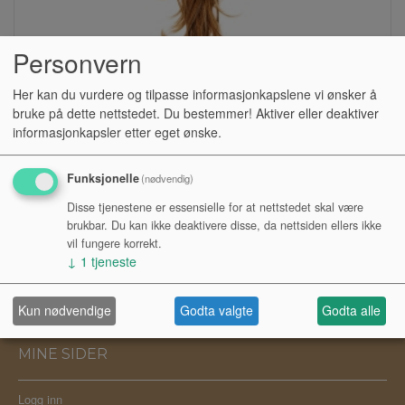
Personvern
Her kan du vurdere og tilpasse informasjonkapslene vi ønsker å
BM PARIS HAIR PIECES HUMAN HAIR
bruke på dette nettstedet. Du bestemmer! Aktiver eller deaktiver
Kr 11 000,00
informasjonkapsler etter eget ønske.
Funksjonelle
(nødvendig)
Disse tjenestene er essensielle for at nettstedet skal være
brukbar. Du kan ikke deaktivere disse, da nettsiden ellers ikke
vil fungere korrekt.
INFORMASJON
↓
1
tjeneste
Frakt- og Kjøpsvilkår
Kun nødvendige
Godta valgte
Godta alle
MINE SIDER
Logg inn