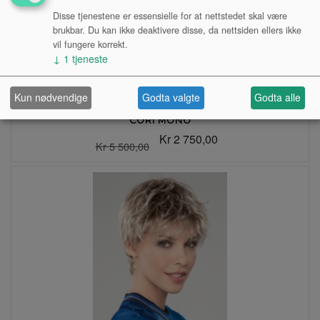
Disse tjenestene er essensielle for at nettstedet skal være
brukbar. Du kan ikke deaktivere disse, da nettsiden ellers ikke
vil fungere korrekt.
↓
1
tjeneste
Kun nødvendige
Godta valgte
Godta alle
CORI MONO
Kr 2 750,00
Kr 5 500,00