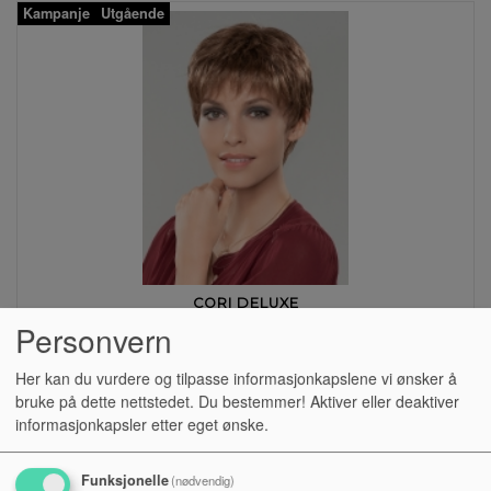
Kampanje
Utgående
CORI DELUXE
Personvern
Kr 3 100,00
Kr 6 200,00
Her kan du vurdere og tilpasse informasjonkapslene vi ønsker å
Kampanje
Utgående
bruke på dette nettstedet. Du bestemmer! Aktiver eller deaktiver
informasjonkapsler etter eget ønske.
Funksjonelle
(nødvendig)