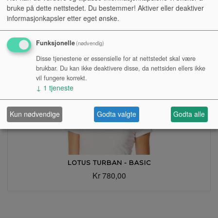
bruke på dette nettstedet. Du bestemmer! Aktiver eller deaktiver
Kr 780,00
informasjonkapsler etter eget ønske.
Funksjonelle
(nødvendig)
Disse tjenestene er essensielle for at nettstedet skal være
brukbar. Du kan ikke deaktivere disse, da nettsiden ellers ikke
vil fungere korrekt.
↓
1
tjeneste
Kun nødvendige
Godta valgte
Godta alle
LOTUS TURBAN - BASIC
Kr 780,00