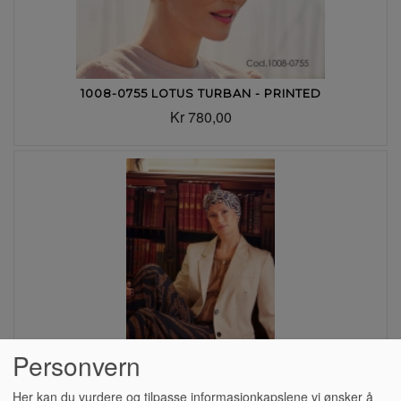
1008-0755 LOTUS TURBAN - PRINTED
Kr 780,00
Personvern
Her kan du vurdere og tilpasse informasjonkapslene vi ønsker å
1008-0881 LOTUS TURBAN - PRINTED