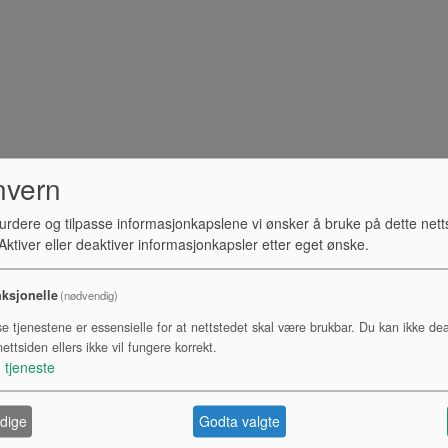
nvern
urdere og tilpasse informasjonkapslene vi ønsker å bruke på dette nett
ktiver eller deaktiver informasjonkapsler etter eget ønske.
ksjonelle
(nødvendig)
se tjenestene er essensielle for at nettstedet skal være brukbar. Du kan ikke dea
ettsiden ellers ikke vil fungere korrekt.
1
tjeneste
dige
Godta valgte