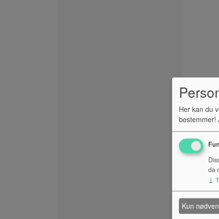
Perso
Her kan du v
bestemmer! A
Fun
Dis
da n
↓
Kun nødven