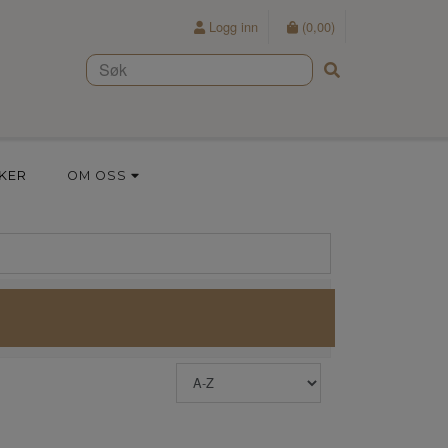
Logg inn
(
0,00
)
KER
OM OSS