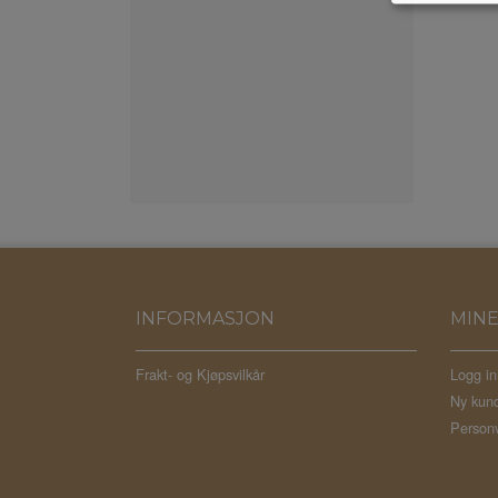
INFORMASJON
MINE
Frakt- og Kjøpsvilkår
Logg in
Ny kun
Personv