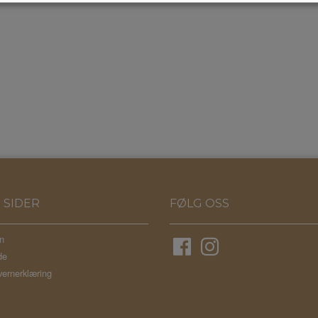
 SIDER
FØLG OSS
n
de
ernerklæring